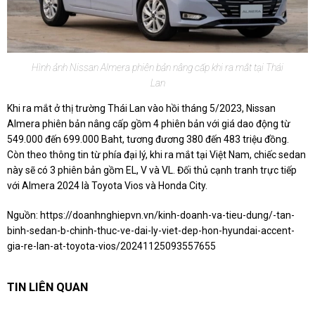
Hình ảnh Nissan Almera phiên bản nâng cấp khi ra mắt tại Thái
Lan
Khi ra mắt ở thị trường Thái Lan vào hồi tháng 5/2023, Nissan
Almera phiên bản nâng cấp gồm 4 phiên bản với giá dao động từ
549.000 đến 699.000 Baht, tương đương 380 đến 483 triệu đồng.
Còn theo thông tin từ phía đại lý, khi ra mắt tại Việt Nam, chiếc sedan
này sẽ có 3 phiên bản gồm EL, V và VL. Đối thủ cạnh tranh trực tiếp
với Almera 2024 là Toyota Vios và Honda City.
Nguồn:
https://doanhnghiepvn.vn/kinh-doanh-va-tieu-dung/-tan-
binh-sedan-b-chinh-thuc-ve-dai-ly-viet-dep-hon-hyundai-accent-
gia-re-lan-at-toyota-vios/20241125093557655
TIN LIÊN QUAN