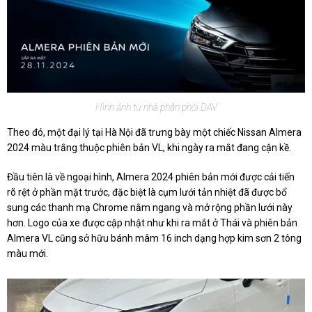
Hình ảnh từ nhà phân phối DAV
Theo đó, một đại lý tại Hà Nội đã trưng bày một chiếc Nissan Almera
2024 màu trắng thuộc phiên bản VL, khi ngày ra mắt đang cận kề.
Đầu tiên là về ngoại hình, Almera 2024 phiên bản mới được cải tiến
rõ rệt ở phần mặt trước, đặc biệt là cụm lưới tản nhiệt đã được bổ
sung các thanh mạ Chrome nằm ngang và mở rộng phần lưới này
hơn. Logo của xe được cập nhật như khi ra mắt ở Thái và phiên bản
Almera VL cũng sở hữu bánh mâm 16 inch dạng hợp kim sơn 2 tông
màu mới.