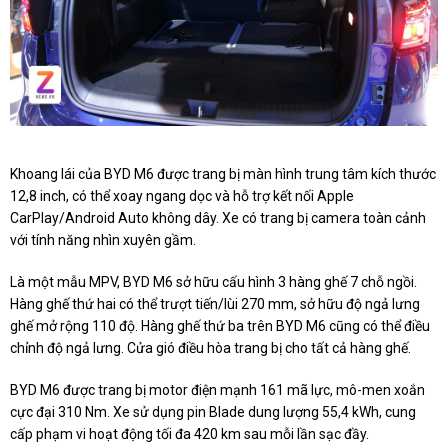
Khoang lái của BYD M6 được trang bị màn hình trung tâm kích thước
12,8 inch, có thể xoay ngang dọc và hỗ trợ kết nối Apple
CarPlay/Android Auto không dây. Xe có trang bị camera toàn cảnh
với tính năng nhìn xuyên gầm.
Là một mẫu MPV, BYD M6 sở hữu cấu hình 3 hàng ghế 7 chỗ ngồi.
Hàng ghế thứ hai có thể trượt tiến/lùi 270 mm, sở hữu độ ngả lưng
ghế mở rộng 110 độ. Hàng ghế thứ ba trên BYD M6 cũng có thể điều
chỉnh độ ngả lưng. Cửa gió điều hòa trang bị cho tất cả hàng ghế.
BYD M6 được trang bị motor điện mạnh 161 mã lực, mô-men xoắn
cực đại 310 Nm. Xe sử dụng pin Blade dung lượng 55,4 kWh, cung
cấp phạm vi hoạt động tối đa 420 km sau mỗi lần sạc đầy.