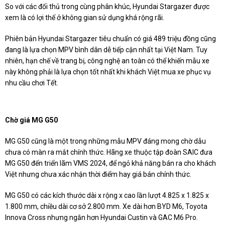
So với các đối thủ trong cùng phân khúc, Hyundai Stargazer được
xem là có lợi thế ở không gian sử dụng khá rộng rãi.
Phiên bản Hyundai Stargazer tiêu chuẩn có giá 489 triệu đồng cũng
đang là lựa chọn MPV bình dân dễ tiếp cận nhất tại Việt Nam. Tuy
nhiên, hạn chế về trang bị, công nghệ an toàn có thể khiến mẫu xe
này không phải là lựa chọn tốt nhất khi khách Việt mua xe phục vụ
nhu cầu chơi Tết.
Chờ giá MG G50
MG G50 cũng là một trong những mẫu MPV đáng mong chờ dẫu
chưa có màn ra mắt chính thức. Hãng xe thuộc tập đoàn SAIC đưa
MG G50 đến triển lãm VMS 2024, để ngỏ khả năng bán ra cho khách
Việt nhưng chưa xác nhận thời điểm hay giá bán chính thức.
MG G50 có các kích thước dài x rộng x cao lần lượt 4.825 x 1.825 x
1.800 mm, chiều dài cơ sở 2.800 mm. Xe dài hơn BYD M6, Toyota
Innova Cross nhưng ngắn hơn Hyundai Custin và GAC M6 Pro.