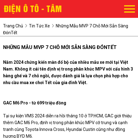
Trang Chủ
Tin Tức Xe
Những Mẫu MVP 7 Chỗ Mới Sẵn Sàng
ĐónTết
NHỮNG MẪU MVP 7 CHỖ MỚI SẴN SÀNG ĐÓNTẾT
Năm 2024 chứng kiến màn đổ bộ của nhiều mẫu xe mới tại Việt
Nam. Không ít cái tên định vị trong phân khúc MPV với cấu hình 3
hàng ghế và 7 chỗ ngồi, được đánh giá là lựa chọn phù hợp cho
nhu cầu mua xe chơi Tết của gia đình Việt.
GAC M6 Pro - từ 699 triệu đồng
Tại sự kiện VMS 2024 diễn ra hồi tháng 10 ở TP.HCM, GAC giới thiệu
thêm GAC M6 Pro, định vị trong phân khúc MPV cỡ trung và cạnh
tranh cùng Toyota Innova Cross, Hyundai Custin cũng như đồng
hương BYD M6.