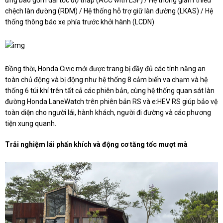
ứng bao gồm dải tốc độ thấp (ACC with LSF) / Hệ thống giảm thiểu
chệch làn đường (RDM) / Hệ thống hỗ trợ giữ làn đường (LKAS) / Hệ
thống thông báo xe phía trước khởi hành (LCDN)
Đồng thời, Honda Civic mới được trang bị đầy đủ các tính năng an
toàn chủ động và bị động như hệ thống 8 cảm biến va chạm và hệ
thống 6 túi khí trên tất cả các phiên bản, cùng hệ thống quan sát làn
đường Honda LaneWatch trên phiên bản RS và e:HEV RS giúp bảo vệ
toàn diện cho người lái, hành khách, người đi đường và các phương
tiện xung quanh.
Trải nghiệm lái phấn khích và động cơ tăng tốc mượt mà