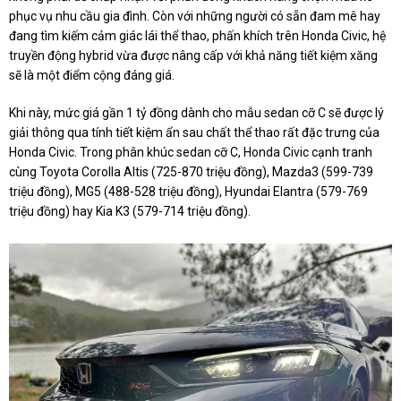
phục vụ nhu cầu gia đình. Còn với những người có sẵn đam mê hay
đang tìm kiếm cảm giác lái thể thao, phấn khích trên Honda Civic, hệ
truyền động hybrid vừa được nâng cấp với khả năng tiết kiệm xăng
sẽ là một điểm cộng đáng giá.
Khi này, mức giá gần 1 tỷ đồng dành cho mẫu sedan cỡ C sẽ được lý
giải thông qua tính tiết kiệm ẩn sau chất thể thao rất đặc trưng của
Honda Civic. Trong phân khúc sedan cỡ C, Honda Civic cạnh tranh
cùng Toyota Corolla Altis (725-870 triệu đồng), Mazda3 (599-739
triệu đồng), MG5 (488-528 triệu đồng), Hyundai Elantra (579-769
triệu đồng) hay Kia K3 (579-714 triệu đồng).