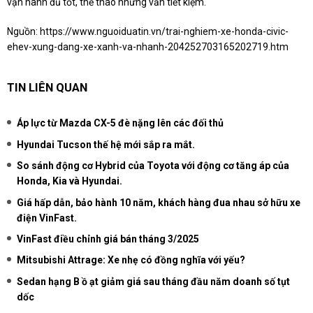
vận hành đủ tốt, thể thao nhưng vẫn tiết kiệm.
Nguồn:
https://www.nguoiduatin.vn/trai-nghiem-xe-honda-civic-
ehev-xung-dang-xe-xanh-va-nhanh-204252703165202719.htm
TIN LIÊN QUAN
Áp lực từ Mazda CX-5 đè nặng lên các đối thủ
Hyundai Tucson thế hệ mới sắp ra mắt.
So sánh động cơ Hybrid của Toyota với động cơ tăng áp của
Honda, Kia và Hyundai.
Giá hấp dẫn, bảo hành 10 năm, khách hàng đua nhau sở hữu xe
điện VinFast.
VinFast điều chỉnh giá bán tháng 3/2025
Mitsubishi Attrage: Xe nhẹ có đồng nghĩa với yếu?
Sedan hạng B ồ ạt giảm giá sau tháng đầu năm doanh số tụt
dốc