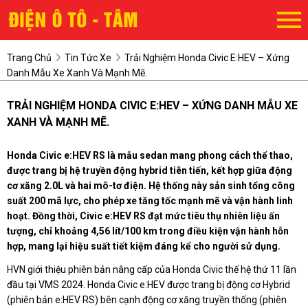
Trang Chủ
Tin Tức Xe
Trải Nghiệm Honda Civic E:HEV – Xứng
Danh Mẫu Xe Xanh Và Mạnh Mẽ.
TRẢI NGHIỆM HONDA CIVIC E:HEV – XỨNG DANH MẪU XE
XANH VÀ MẠNH MẼ.
Honda Civic e:HEV RS là mẫu sedan mang phong cách thể thao,
được trang bị hệ truyền động hybrid tiên tiến, kết hợp giữa động
cơ xăng 2.0L và hai mô-tơ điện. Hệ thống này sản sinh tổng công
suất 200 mã lực, cho phép xe tăng tốc mạnh mẽ và vận hành linh
hoạt. Đồng thời, Civic e:HEV RS đạt mức tiêu thụ nhiên liệu ấn
tượng, chỉ khoảng 4,56 lít/100 km trong điều kiện vận hành hỗn
hợp, mang lại hiệu suất tiết kiệm đáng kể cho người sử dụng.
HVN giới thiệu phiên bản nâng cấp của Honda Civic thế hệ thứ 11 lần
đầu tại VMS 2024. Honda Civic e:HEV được trang bị động cơ Hybrid
(phiên bản e:HEV RS) bên cạnh động cơ xăng truyền thống (phiên