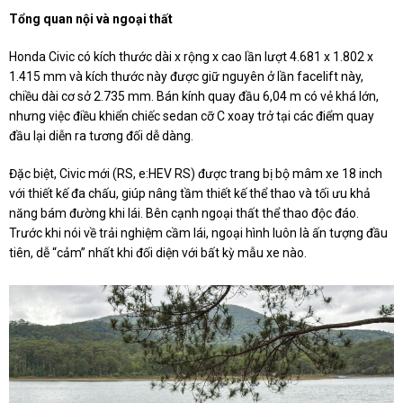
Tổng quan nội và ngoại thất
Honda Civic có kích thước dài x rộng x cao lần lượt 4.681 x 1.802 x
1.415 mm và kích thước này được giữ nguyên ở lần facelift này,
chiều dài cơ sở 2.735 mm. Bán kính quay đầu 6,04 m có vẻ khá lớn,
nhưng việc điều khiển chiếc sedan cỡ C xoay trở tại các điểm quay
đầu lại diễn ra tương đối dễ dàng.
Đặc biệt, Civic mới (RS, e:HEV RS) được trang bị bộ mâm xe 18 inch
với thiết kế đa chấu, giúp nâng tầm thiết kế thể thao và tối ưu khả
năng bám đường khi lái. Bên cạnh ngoại thất thể thao độc đáo.
Trước khi nói về trải nghiệm cầm lái, ngoại hình luôn là ấn tượng đầu
tiên, dễ “cảm” nhất khi đối diện với bất kỳ mẫu xe nào.