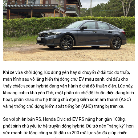
Khi xe vừa khởi động, lúc đứng yên hay di chuyển ở dải tốc độ thấp,
màn hình sau vô lăng hiển thị dòng chữ EV màu xanh, chỉ dấu cho
thấy chiếc sedan hybrid đang vận hành ở chế độ thuần điện. Lúc này,
khoang cabin khá yên tĩnh, một phần do chế độ thuần điện đang kích
hoạt, phần khác nhờ hệ thống chủ động kiểm soát âm thanh (ASC)
và hệ thống chủ động kiểm soát tiếng ồn (ANC) trang bị trên xe.
So với phiên bản RS, Honda Civic e:HEV RS nặng hơn gần 100kg,
phát sinh chủ yếu từ hệ truyền động hybrid. Dù trở nên “nặng ký” hơn,
sức mạnh từ tổng công suất đầu ra 200 mã lực vẫn đủ giúp chiếc