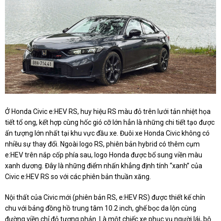
Ở Honda Civic e:HEV RS, huy hiệu RS màu đỏ trên lưới tản nhiệt họa
tiết tổ ong, kết hợp cùng hốc gió cỡ lớn hẳn là những chi tiết tạo được
ấn tượng lớn nhất tại khu vực đầu xe. Đuôi xe Honda Civic không có
nhiều sự thay đổi. Ngoài logo RS, phiên bản hybrid có thêm cụm
e:HEV trên nắp cốp phía sau, logo Honda được bổ sung viền màu
xanh dương. Đây là những điểm nhấn khẳng định tính “xanh” của
Civic e:HEV RS so với các phiên bản thuần xăng.
Nội thất của Civic mới (phiên bản RS, e:HEV RS) được thiết kế chỉn
chu với bảng đồng hồ trung tâm 10.2 inch, ghế bọc da lộn cùng
đường viền chỉ đỏ tương phản. Là một chiếc xe phục vụ người lái, bộ