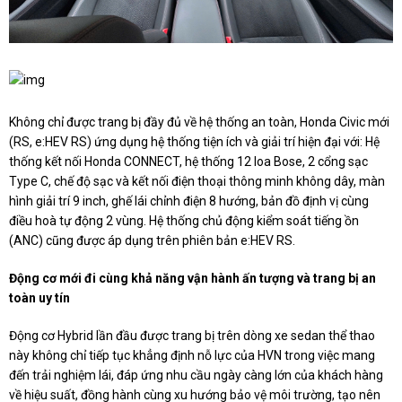
Không chỉ được trang bị đầy đủ về hệ thống an toàn, Honda Civic mới
(RS, e:HEV RS) ứng dụng hệ thống tiện ích và giải trí hiện đại với: Hệ
thống kết nối Honda CONNECT, hệ thống 12 loa Bose, 2 cổng sạc
Type C, chế độ sạc và kết nối điện thoại thông minh không dây, màn
hình giải trí 9 inch, ghế lái chỉnh điện 8 hướng, bản đồ định vị cùng
điều hoà tự động 2 vùng. Hệ thống chủ động kiểm soát tiếng ồn
(ANC) cũng được áp dụng trên phiên bản e:HEV RS.
Động cơ mới đi cùng khả năng vận hành ấn tượng và trang bị an
toàn uy tín
Động cơ Hybrid lần đầu được trang bị trên dòng xe sedan thể thao
này không chỉ tiếp tục khẳng định nỗ lực của HVN trong việc mang
đến trải nghiệm lái, đáp ứng nhu cầu ngày càng lớn của khách hàng
về hiệu suất, đồng hành cùng xu hướng bảo vệ môi trường, tạo nên