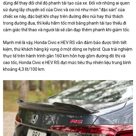
dùng để thay đổi chế độ phanh tái tạo của xe. Đối với những ai quen
sử dụng lẫy chuyển số của Civic và coi nó như món "đặc sản" của
chiếc xe này, đặc biệt khi chạy trên đường đèo núi hay thử thách
trong đường đua, thì kiểu hãm tốc mới bằng phanh tái tạo thiếu đi
cảm giác thể thao và người lái sẽ cần đạp thêm phanh khi giảm tốc.
Mạnh mẽ là vậy, Honda Civic e:HEV RS vẫn đảm bảo được tính tiết
kiệm, thứ khách hàng kỳ vọng ở một dòng xe hybrid. Qua trải nghiệm
thực tế trên hành trình gần 160 km hỗn hợp gồm đường đô thị và
cao tốc, Honda Civic e:HEV RS đạt mức tiêu thụ nhiên liệu trung bình
khoảng 4,3 lít/100 km.