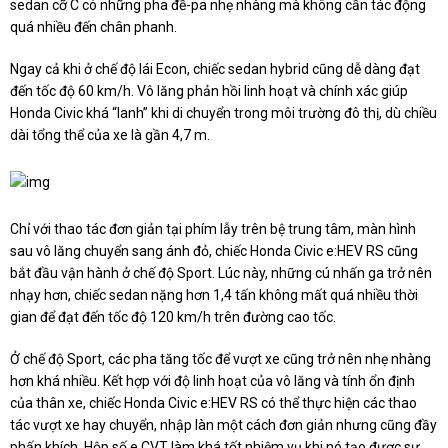
sedan cỡ C có những pha đề-pa nhẹ nhàng mà không cần tác động
quá nhiều đến chân phanh.
Ngay cả khi ở chế độ lái Econ, chiếc sedan hybrid cũng dễ dàng đạt
đến tốc độ 60 km/h. Vô lăng phản hồi linh hoạt và chính xác giúp
Honda Civic khá “lanh” khi di chuyển trong môi trường đô thị, dù chiều
dài tổng thể của xe là gần 4,7 m.
Chỉ với thao tác đơn giản tại phím lẫy trên bệ trung tâm, màn hình
sau vô lăng chuyển sang ánh đỏ, chiếc Honda Civic e:HEV RS cũng
bắt đầu vận hành ở chế độ Sport. Lúc này, những cú nhấn ga trở nên
nhạy hơn, chiếc sedan nặng hơn 1,4 tấn không mất quá nhiều thời
gian để đạt đến tốc độ 120 km/h trên đường cao tốc.
Ở chế độ Sport, các pha tăng tốc để vượt xe cũng trở nên nhẹ nhàng
hơn khá nhiều. Kết hợp với độ linh hoạt của vô lăng và tính ổn định
của thân xe, chiếc Honda Civic e:HEV RS có thể thực hiện các thao
tác vượt xe hay chuyển, nhập làn một cách đơn giản nhưng cũng đầy
phấn khích. Hộp số e CVT làm khá tốt nhiệm vụ khi nó tạo được sự