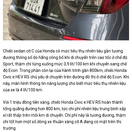
Chiếc sedan cỡ C của Honda có mức tiêu thụ nhiên liệu gần tương
đương thông số do hãng công bố khi di chuyển trên cao tốc ở chế độ
Sport, thậm chí từng xuống mức 3,9 lít/100 km khi chuyển sang chế
độ Econ. Trong phần còn lại của hành trình gần 800km, chiếc Honda
Civic e:HEV RS chủ yếu di chuyển trên đường đô thị ở chế độ Econ. Khi
này, màn hình thông tin năng lượng cho biết mức tiêu thụ nhiên liệu
của xe là 4 lít/100 km.
Với 1 triệu đồng tiền xăng, chiếc Honda Civic e:HEV RS hoàn thành
tổng quãng đường hơn 800 km, tức chi phí nhiên liệu trung bình xấp
xỉ rất thấp trên mỗi km di chuyển. Chi phí này là tương đương, thậm
chí tốt hơn một số dòng xe thuần xăng cỡ A đang có mặt trên thị
trường.