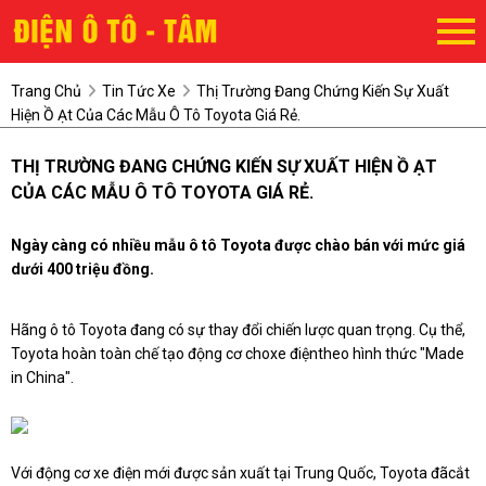
Trang Chủ
Tin Tức Xe
Thị Trường Đang Chứng Kiến Sự Xuất
Hiện Ồ Ạt Của Các Mẫu Ô Tô Toyota Giá Rẻ.
THỊ TRƯỜNG ĐANG CHỨNG KIẾN SỰ XUẤT HIỆN Ồ ẠT
CỦA CÁC MẪU Ô TÔ TOYOTA GIÁ RẺ.
Ngày càng có nhiều mẫu ô tô Toyota được chào bán với mức giá
dưới 400 triệu đồng.
Hãng ô tô Toyota đang có sự thay đổi chiến lược quan trọng. Cụ thể,
Toyota hoàn toàn chế tạo động cơ choxe điệntheo hình thức "Made
in China".
Với động cơ xe điện mới được sản xuất tại Trung Quốc, Toyota đãcắt