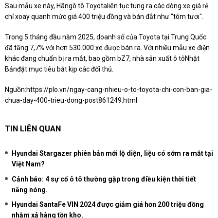
Sau mẫu xe này, Hãngô tô Toyotaliên tục tung ra các dòng xe giá rẻ
chỉ xoay quanh mức giá 400 triệu đồng và bán đắt như "tôm tươi".
Trong 5 tháng đầu năm 2025, doanh số của Toyota tại Trung Quốc
đã tăng 7,7% với hơn 530.000 xe được bán ra. Với nhiều mẫu xe điện
khác đang chuẩn bị ra mắt, bao gồm bZ7, nhà sản xuất ô tôNhật
Bảnđặt mục tiêu bắt kịp các đối thủ.
Nguồn:
https://plo.vn/ngay-cang-nhieu-o-to-toyota-chi-con-ban-gia-
chua-day-400-trieu-dong-post861249.html
TIN LIÊN QUAN
Hyundai Stargazer phiên bản mới lộ diện, liệu có sớm ra mắt tại
Việt Nam?
Cảnh báo: 4 sự cố ô tô thường gặp trong điều kiện thời tiết
nắng nóng.
Hyundai SantaFe VIN 2024 được giảm giá hơn 200 triệu đồng
nhằm xả hàng tồn kho.