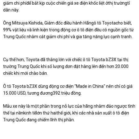
giảm chi phíđể bắt kịp cuộc chiến giá xe điện khốc liệt ởthị trườngtỉ
dân này.
Ông Mitsuya Kishida, Giám đốc điều hành Hãngô tô Toyotacho biết,
99% vật liệu và linh kiện trong động cơ ô tô điện đều có nguồn gốc từ
Trung Quốc nhằm cắt giảm chi phí và gia tăng năng lực cạnh tranh.
Cụ thể hơn, Toyota đã thắng lớn với chiếc ô tô Toyota bZ3X tại thị
trường Trung Quốc khi số lượng đơn đặt hàng lên đến hơn 20.000
chiếc khi mới chào bán.
Ô tô Toyota bZ3X dùng động cơ điện "Made in China" nên chỉ có giá
15.000 USD, tương đương392 triệu đồng.
Mẫu xe này là một phần trong nỗ lực của hãng nhằm đảo ngược tình
thế tại nềnkinh tếlớn thứ haithế giới, khi các nhà sản xuất ô tô điện
Trung Quốc đang chiếm lĩnh thị phần.