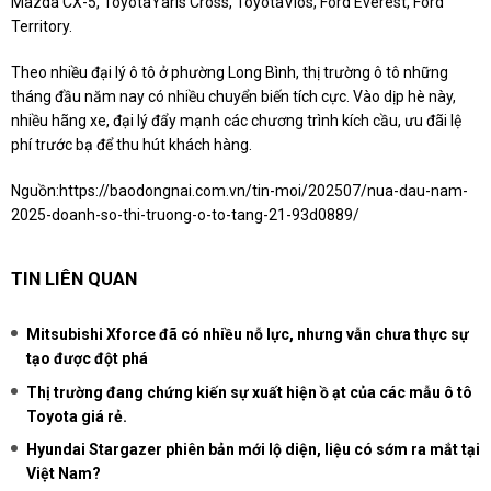
Mazda CX-5, ToyotaYaris Cross, ToyotaVios, Ford Everest, Ford
Territory.
Theo nhiều đại lý ô tô ở phường Long Bình, thị trường ô tô những
tháng đầu năm nay có nhiều chuyển biến tích cực. Vào dịp hè này,
nhiều hãng xe, đại lý đẩy mạnh các chương trình kích cầu, ưu đãi lệ
phí trước bạ để thu hút khách hàng.
Nguồn:
https://baodongnai.com.vn/tin-moi/202507/nua-dau-nam-
2025-doanh-so-thi-truong-o-to-tang-21-93d0889/
TIN LIÊN QUAN
Mitsubishi Xforce đã có nhiều nỗ lực, nhưng vẫn chưa thực sự
tạo được đột phá
Thị trường đang chứng kiến sự xuất hiện ồ ạt của các mẫu ô tô
Toyota giá rẻ.
Hyundai Stargazer phiên bản mới lộ diện, liệu có sớm ra mắt tại
Việt Nam?