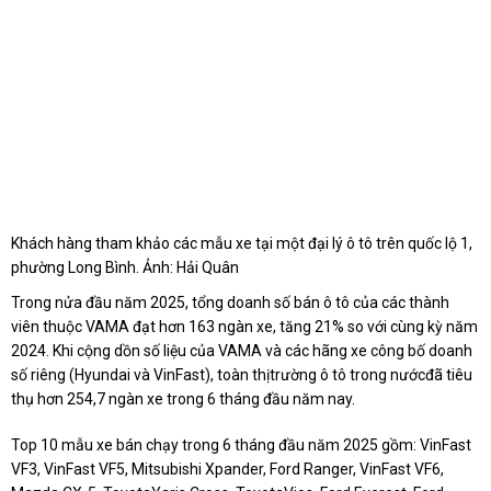
Khách hàng tham khảo các mẫu xe tại một đại lý ô tô trên quốc lộ 1,
phường Long Bình. Ảnh: Hải Quân
Trong nửa đầu năm 2025, tổng doanh số bán ô tô của các thành
viên thuộc VAMA đạt hơn 163 ngàn xe, tăng 21% so với cùng kỳ năm
2024. Khi cộng dồn số liệu của VAMA và các hãng xe công bố doanh
số riêng (Hyundai và VinFast), toàn thịtrường ô tô trong nướcđã tiêu
thụ hơn 254,7 ngàn xe trong 6 tháng đầu năm nay.
Top 10 mẫu xe bán chạy trong 6 tháng đầu năm 2025 gồm: VinFast
VF3, VinFast VF5, Mitsubishi Xpander, Ford Ranger, VinFast VF6,