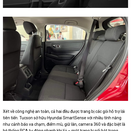
Xét về công nghệ an toàn, cả hai đều được trang bị các gói hỗ trợ lái
tiên tiến. Tucson sở hữu Hyundai SmartSense với nhiều tính năng
như cảnh báo va chạm, điểm mù, giữ làn, camera 360 và đặc biệt là
hệ thống PCA tự động phanh khi lùi – một trang bị nổi bật trong