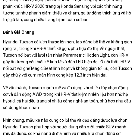
phân khúc. HR-V 2026 trang bị Honda Sensing với các tính năng
tương tự như phanh giảm thiểu va chạm, ga tự động thích ứng và hỗ
trợ giữ làn, cùng nhiều trang bị an toàn cơ bản.
Đánh Giá Chung
Hyundai Tucson có kích thước lớn hơn, tạo dáng bề thế và không gian
rộng rãi, trong khi HR-V thiết kế gọn, phù hợp đô thị. Về ngoại thất,
Tucson nổi bật với lưới tản nhiệt Parametric Hidden Light, còn HR-V
gây ấn tượng với thiết kế tinh tế và đèn LED hiện đại. Ở nội thất, HR-V
nổi bật với ghế Magic Seat linh hoạt và không gian tối ưu, còn Tucson
gây chú ý với cụm màn hình cong kép 12,3 inch hiện đại.
Về vận hành, Tucson mạnh mẽ và đa dụng với nhiều tùy chọn động
cơ và dẫn động AWD, trong khi HR-V tiết kiệm nhiên liệu hơn nhờ hệ
hybrid; cả hai đều trang bị nhiều công nghệ an toàn, phù hợp nhu cầu
sử dụng khác nhau.
Nhìn chung, mẫu xe nào cũng có lợi thế và đều đáng được lựa chọn.
Hyundai Tucson phù hợp với người dùng cần một chiếc SUV mạnh
mẽ, đa dụng, có khả năng đi địa hình và nhiều lựa chọn động cơ.