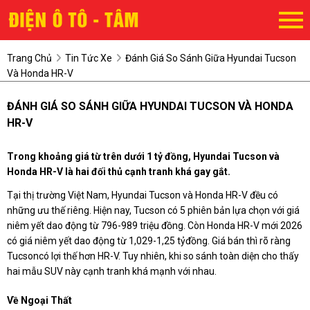
Trang Chủ
Tin Tức Xe
Đánh Giá So Sánh Giữa Hyundai Tucson
Và Honda HR-V
ĐÁNH GIÁ SO SÁNH GIỮA HYUNDAI TUCSON VÀ HONDA
HR-V
Trong khoảng giá từ trên dưới 1 tỷ đồng,
Hyundai Tucson
và
Honda HR-V
là hai đối thủ cạnh tranh khá gay gắt.
Tại thị trường Việt Nam, Hyundai Tucson và Honda HR-V đều có
những ưu thế riêng. Hiện nay, Tucson có 5 phiên bản lựa chọn với giá
niêm yết dao động từ 796-989 triệu đồng. Còn Honda HR-V mới 2026
có giá niêm yết dao động từ 1,029-1,25 tỷđồng. Giá bán thì rõ ràng
Tucsoncó lợi thế hơn HR-V. Tuy nhiên, khi so sánh toàn diện cho thấy
hai mẫu SUV này cạnh tranh khá mạnh với nhau.
Về Ngoại Thất