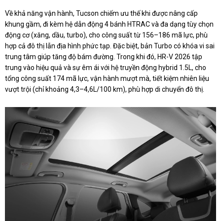
Về khả năng vận hành, Tucson chiếm ưu thế khi được nâng cấp
khung gầm, đi kèm hệ dẫn động 4 bánh HTRAC và đa dạng tùy chọn
động cơ (xăng, dầu, turbo), cho công suất từ 156–186 mã lực, phù
hợp cả đô thị lẫn địa hình phức tạp. Đặc biệt, bản Turbo có khóa vi sai
trung tâm giúp tăng độ bám đường. Trong khi đó, HR-V 2026 tập
trung vào hiệu quả và sự êm ái với hệ truyền động hybrid 1.5L, cho
tổng công suất 174 mã lực, vận hành mượt mà, tiết kiệm nhiên liệu
vượt trội (chỉ khoảng 4,3–4,6L/100 km), phù hợp di chuyển đô thị.