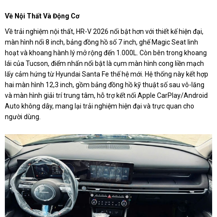
Về Nội Thất Và Động Cơ
Về trải nghiệm nội thất, HR-V 2026 nổi bật hơn với thiết kế hiện đại,
màn hình nổi 8 inch, bảng đồng hồ số 7 inch, ghế Magic Seat linh
hoạt và khoang hành lý mở rộng đến 1.000L. Còn bên trong khoang
lái của Tucson, điểm nhấn nổi bật là cụm màn hình cong liền mạch
lấy cảm hứng từ Hyundai Santa Fe thế hệ mới. Hệ thống này kết hợp
hai màn hình 12,3 inch, gồm bảng đồng hồ kỹ thuật số sau vô-lăng
và màn hình giải trí trung tâm, hỗ trợ kết nối Apple CarPlay/Android
Auto không dây, mang lại trải nghiệm hiện đại và trực quan cho
người dùng.