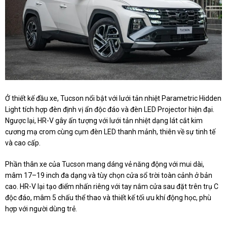
Ở thiết kế đầu xe, Tucson nổi bật với lưới tản nhiệt Parametric Hidden
Light tích hợp đèn định vị ẩn độc đáo và đèn LED Projector hiện đại.
Ngược lại, HR-V gây ấn tượng với lưới tản nhiệt dạng lát cắt kim
cương mạ crom cùng cụm đèn LED thanh mảnh, thiên về sự tinh tế
và cao cấp.
Phần thân xe của Tucson mang dáng vẻ năng động với mui dài,
mâm 17–19 inch đa dạng và tùy chọn cửa sổ trời toàn cảnh ở bản
cao. HR-V lại tạo điểm nhấn riêng với tay nắm cửa sau đặt trên trụ C
độc đáo, mâm 5 chấu thể thao và thiết kế tối ưu khí động học, phù
hợp với người dùng trẻ.