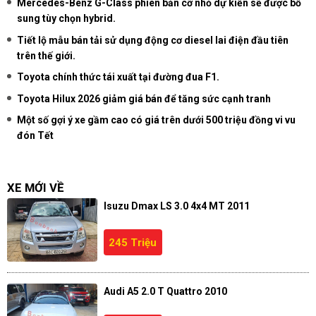
Mercedes-Benz G-Class phiên bản cỡ nhỏ dự kiến sẽ được bổ
sung tùy chọn hybrid.
Tiết lộ mẫu bán tải sử dụng động cơ diesel lai điện đầu tiên
trên thế giới.
Toyota chính thức tái xuất tại đường đua F1.
Toyota Hilux 2026 giảm giá bán để tăng sức cạnh tranh
Một số gợi ý xe gầm cao có giá trên dưới 500 triệu đồng vi vu
đón Tết
XE MỚI VỀ
Isuzu Dmax LS 3.0 4x4 MT 2011
245 Triệu
Audi A5 2.0 T Quattro 2010