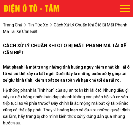
Trang Chủ
Tin Tức Xe
Cách Xử Lý Chuẩn Khi Ôtô Bị Mất Phanh
Mà Tài Xế Cần Biết
CÁCH XỬ LÝ CHUẨN KHI ÔTÔ BỊ MẤT PHANH MÀ TÀI XẾ
CẦN BIẾT
Mất phanh là một trong những tình huống nguy hiểm nhất khi lái ô
tô và có thể xảy ra bất ngờ. Dưới đây là những bước xử lý giúp tài
xế giữ bình tĩnh, kiểm soát xe an toàn và hạn chế tối đa rủi ro.
Hệ thống phanh là "linh hồn" của sự an toàn khi lái ôtô. Nhưng điều gì
xảy ra nếu bỗng nhiên bàn đạp phanh không còn phản hồi và xe vẫn
tiếp tục lao về phía trước? Đây chính là ác mộng mà bất kỳ tài xế nào
cũng có thể gặp phải. Thay vì hoảng loạn và đưa ra những quyết định
sai lầm, hãy trang bị cho mình kiến thức xử lý đúng đắn qua những
bước sau.