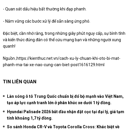
- Quan sát dấu hiệu bất thường khi đạp phanh.
- Nắm vững các bước xử lý để sẵn sàng ứng phó.
Đặc biệt, cần nhớ rằng, trong những giây phút nguy cấp, sự bình tĩnh
và kiến thức đúng đắn có thể cứu mạng bạn và những người xung
quanh!
Nguồn ;
https://kienthuc.net.vn/cach-xu-ly-chuan-khi-oto-bi-mat-
phanh-ma-tai-xe-nao-cung-can-biet-post1616129.html
TIN LIÊN QUAN
Làn sóng ô tô Trung Quốc chuẩn bị đổ bộ mạnh vào Việt Nam,
tạo áp lực cạnh tranh lớn ở phân khúc xe dưới 1 tỷ đồng.
Hyundai Palisade 2026 bắt đầu nhận đặt cọc tại đại lý, giá tạm
tính khoảng 1,7 tỷ đồng.
So sánh Honda CR-V và Toyota Corolla Cross: Khác biệt về