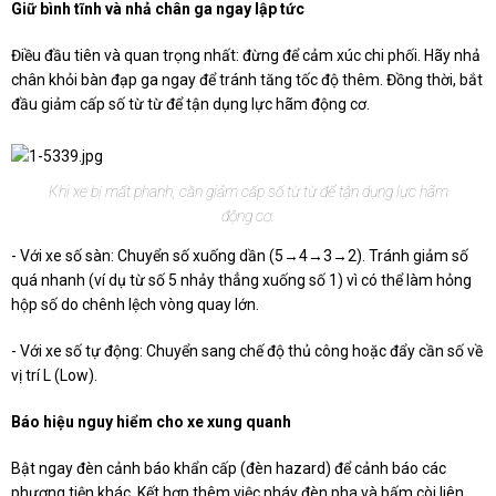
Giữ bình tĩnh và nhả chân ga ngay lập tức
Điều đầu tiên và quan trọng nhất: đừng để cảm xúc chi phối. Hãy nhả
chân khỏi bàn đạp ga ngay để tránh tăng tốc độ thêm. Đồng thời, bắt
đầu giảm cấp số từ từ để tận dụng lực hãm động cơ.
Khi xe bị mất phanh, cần giảm cấp số từ từ để tận dụng lực hãm
động cơ.
- Với xe số sàn: Chuyển số xuống dần (5→4→3→2). Tránh giảm số
quá nhanh (ví dụ từ số 5 nhảy thẳng xuống số 1) vì có thể làm hỏng
hộp số do chênh lệch vòng quay lớn.
- Với xe số tự động: Chuyển sang chế độ thủ công hoặc đẩy cần số về
vị trí L (Low).
Báo hiệu nguy hiểm cho xe xung quanh
Bật ngay đèn cảnh báo khẩn cấp (đèn hazard) để cảnh báo các
phương tiện khác. Kết hợp thêm việc nháy đèn pha và bấm còi liên