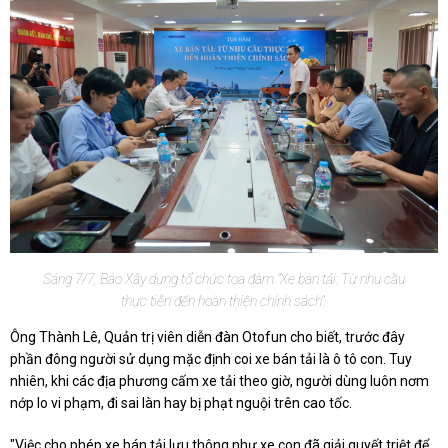
Sáng 7/7, Báo Xây dựng tổ chức tọa đàm "Xe bán tải: Từ nhu cầu
thực tiễn đến hoàn thiện chính sách".
Ông Thành Lê, Quản trị viên diễn đàn Otofun cho biết, trước đây
phần đông người sử dụng mặc định coi xe bán tải là ô tô con. Tuy
nhiên, khi các địa phương cấm xe tải theo giờ, người dùng luôn nơm
nớp lo vi phạm, đi sai làn hay bị phạt nguội trên cao tốc.
"Việc cho phép xe bán tải lưu thông như xe con đã giải quyết triệt để