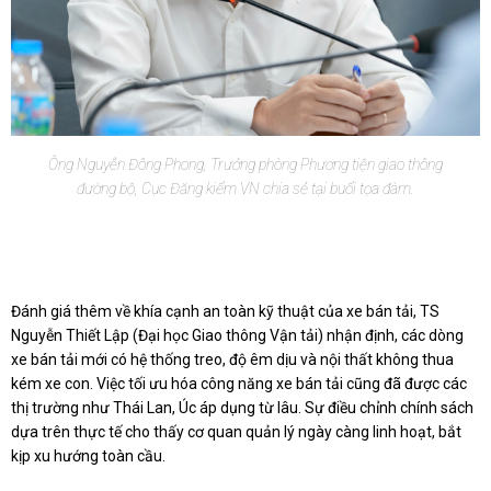
Ông Nguyễn Đông Phong, Trưởng phòng Phương tiện giao thông
đường bộ, Cục Đăng kiểm VN chia sẻ tại buổi tọa đàm.
Đánh giá thêm về khía cạnh an toàn kỹ thuật của xe bán tải, TS
Nguyễn Thiết Lập (Đại học Giao thông Vận tải) nhận định, các dòng
xe bán tải mới có hệ thống treo, độ êm dịu và nội thất không thua
kém xe con. Việc tối ưu hóa công năng xe bán tải cũng đã được các
thị trường như Thái Lan, Úc áp dụng từ lâu. Sự điều chỉnh chính sách
dựa trên thực tế cho thấy cơ quan quản lý ngày càng linh hoạt, bắt
kịp xu hướng toàn cầu.