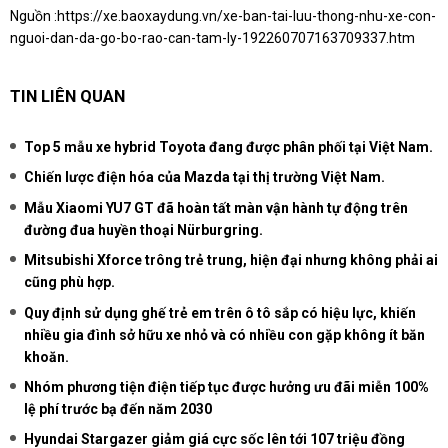
Nguồn :
https://xe.baoxaydung.vn/xe-ban-tai-luu-thong-nhu-xe-con-
nguoi-dan-da-go-bo-rao-can-tam-ly-192260707163709337.htm
TIN LIÊN QUAN
Top 5 mẫu xe hybrid Toyota đang được phân phối tại Việt Nam.
Chiến lược điện hóa của Mazda tại thị trường Việt Nam.
Mẫu Xiaomi YU7 GT đã hoàn tất màn vận hành tự động trên
đường đua huyền thoại Nürburgring.
Mitsubishi Xforce trông trẻ trung, hiện đại nhưng không phải ai
cũng phù hợp.
Quy định sử dụng ghế trẻ em trên ô tô sắp có hiệu lực, khiến
nhiều gia đình sở hữu xe nhỏ và có nhiều con gặp không ít băn
khoăn.
Nhóm phương tiện điện tiếp tục được hưởng ưu đãi miễn 100%
lệ phí trước bạ đến năm 2030
Hyundai Stargazer giảm giá cực sốc lên tới 107 triệu đồng